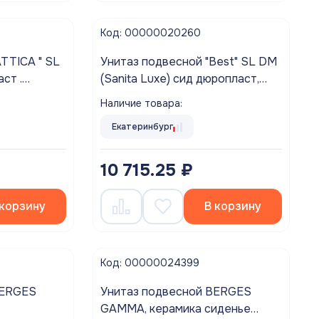
Код: 00000020260
TTICA " SL
Унитаз подвесной "Best" SL DM
(Sanita Luxe) сид дюропласт,
лифт , clip up (Sanita Luxe)
микро лифт , clip-up
Наличие товара:
Екатеринбург
10 715.25 ₽
 корзину
В корзину
Код: 00000024399
BERGES
Унитаз подвесной BERGES
GAMMA, керамика сиденье