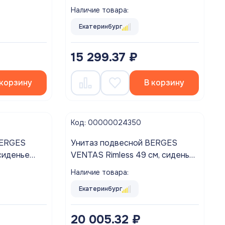
пластик микролифт
Наличие товара:
Екатеринбург
15 299.37 ₽
 корзину
В корзину
Код: 00000024350
BERGES
Унитаз подвесной BERGES
сиденье
VENTAS Rimless 49 см, сиденье
m SO,
дюропласт Ventas Slim SO,
Наличие товара:
ьем
микролифт, быстросъём
Екатеринбург
20 005.32 ₽