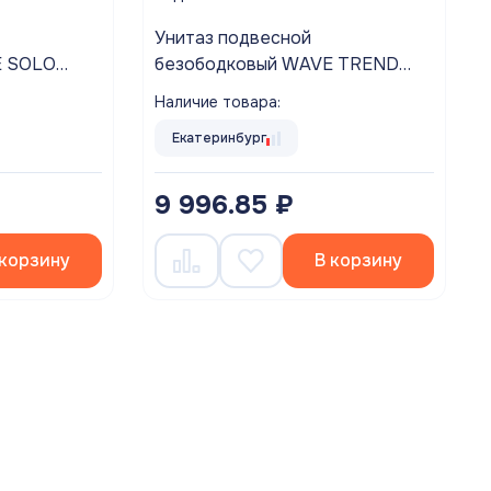
Унитаз подвесной
E SOLO
безободковый WAVE TREND
 микролифт
сиденье дюропласт, микролифт
Наличие товара:
БЕЛЫЙ глянец
Екатеринбург
9 996.85 ₽
 корзину
В корзину