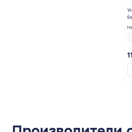
У
б
с
На
Б
1
Производители 