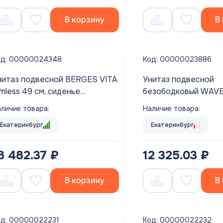
В корзину
В
од: 00000024348
Код: 00000023886
нитаз подвесной BERGES VITA
Унитаз подвесной
imless 49 см, сиденье
безободковый WAVE TOR
юропласт, микролифт,
Tornado сиденье дюропласт,
личие товара:
Наличие товара:
ыстросьем
микролифт БЕЛЫЙ г
Екатеринбург
Екатеринбург
8 482.37 ₽
12 325.03 ₽
В корзину
В
од: 00000022231
Код: 00000022232