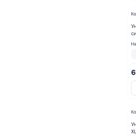
Полотенцесушители
К
Мойки
Уни
с
Система отопления
м
На
Теплоизоляция
Товары для Ванной комнаты и туалета
6
Мебель для кухни
Вентиляционное оборудование
Хозтовары
К
У
X