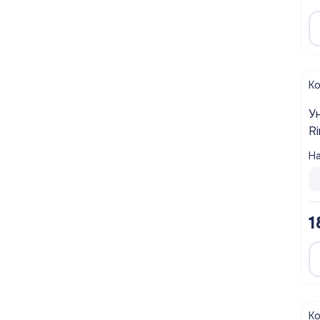
К
У
R
д
На
б
1
К