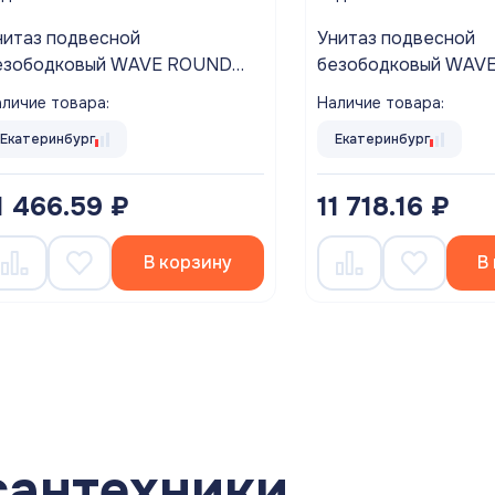
нитаз подвесной
Унитаз подвесной
езободковый WAVE ROUND
безободковый WAV
иденье дюропласт, микролифт
сиденье дюропласт,
личие товара:
Наличие товара:
ЕЛЫЙ глянец
БЕЛЫЙ глянец
Екатеринбург
Екатеринбург
1 466.59 ₽
11 718.16 ₽
В корзину
В
сантехники