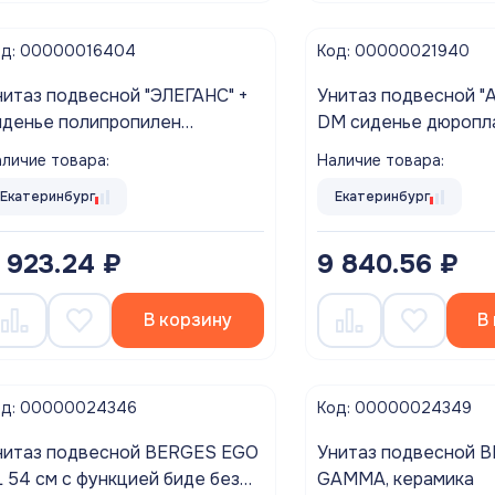
од: 00000016404
Код: 00000021940
таз подвесной "ЭЛЕГАНС" +
Унитаз подвесной "A
иденье полипропилен
DM сиденье дюропласт .
икролифт ROSA г. Киров
микро
личие товара:
Наличие товара:
Екатеринбург
Екатеринбург
 923.24 ₽
9 840.56 ₽
В корзину
В
од: 00000024346
Код: 00000024349
нитаз подвесной BERGES EGO
Унитаз подвесной 
L 54 см с функцией биде без
GAMMA, керамика