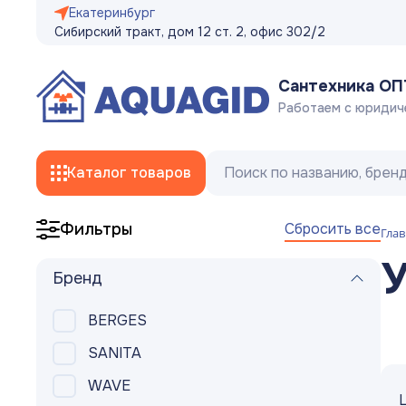
Екатеринбург
Сибирский тракт, дом 12 ст. 2, офис 302/2
Сантехника О
Работаем с юридич
Каталог товаров
Сбросить все
Фильтры
Глав
Смесители
У
Бренд
Трубы
BERGES
Фитинги
SANITA
Гибкая подводка, сливные/заливные
WAVE
шланги