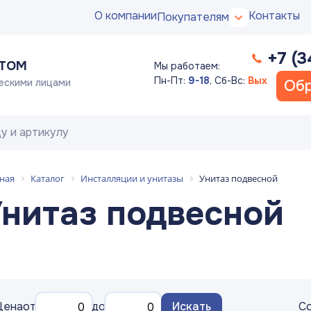
О компании
Контакты
Покупателям
+7 (3
ПТОМ
Мы работаем:
Пн-Пт:
9-18
,
Сб-Вс:
Вых
ескими лицами
Обр
ная
Каталог
Инсталляции и унитазы
Унитаз подвесной
нитаз подвесной
Цена
от
до
Искать
Со