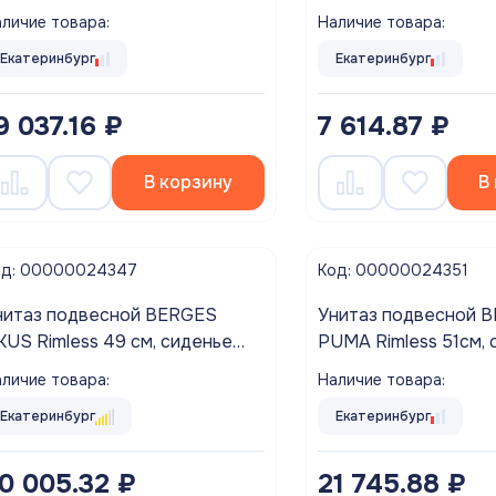
месителя, керамика
личие товара:
Наличие товара:
Екатеринбург
Екатеринбург
9 037.16 ₽
7 614.87 ₽
В корзину
В
од: 00000024347
Код: 00000024351
нитаз подвесной BERGES
Унитаз подвесной 
KUS Rimless 49 см, сиденье
PUMA Rimless 51см, 
юропласт, микролифт,
дюропласт Toma Sli
личие товара:
Наличие товара:
ыстросьем
микролифт, быстрос
Екатеринбург
Екатеринбург
0 005.32 ₽
21 745.88 ₽