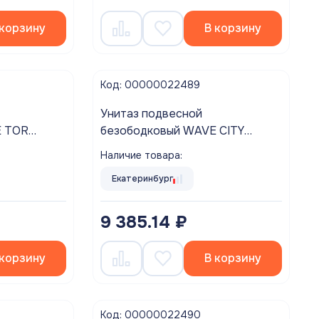
 корзину
В корзину
Код: 00000022489
Унитаз подвесной
безободковый WAVE CITY
сиденье дюропласт, микролифт
Наличие товара:
лянец
БЕЛЫЙ глянец
Екатеринбург
9 385.14 ₽
 корзину
В корзину
Код: 00000022490