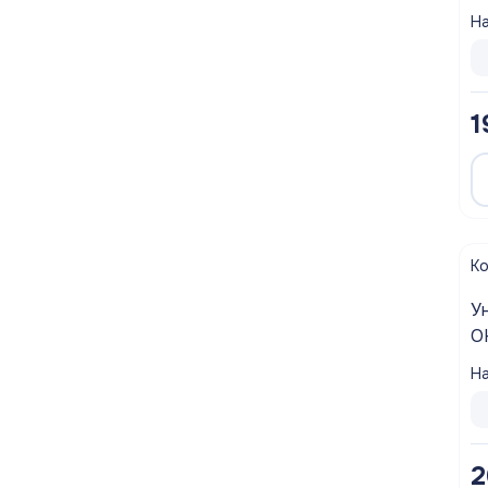
с
На
1
К
У
O
д
На
б
2