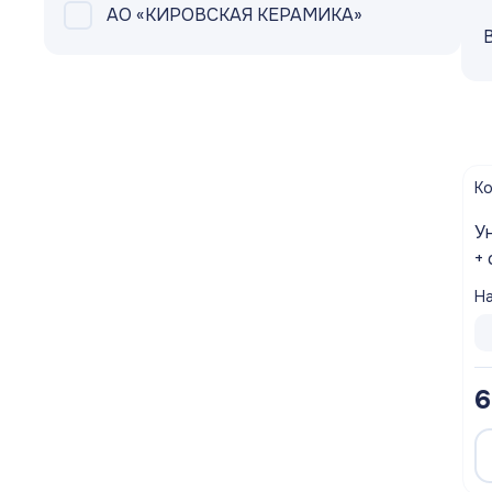
АО «КИРОВСКАЯ КЕРАМИКА»
Шланги садовые
Запорная арматура
Насосное Оборудование
Канализационное оборудование
К
Водосмывная арматура
Уни
+
Водоподготовка
м
На
Контрольно-измерительные приборы
Котлы
6
Водонагреватели
Инсталляции и унитазы